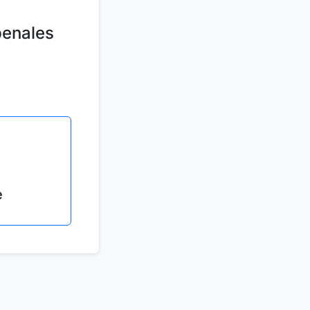
penales
e